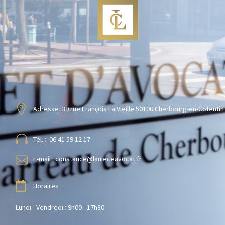
Adresse :
39 rue François La Vieille 50100 Cherbourg-en-Cotentin
Tél. : 06 41 59 12 17
E-mail : constance@lanieceavocat.fr
Horaires :
Lundi - Vendredi : 9h00 - 17h30