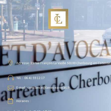
Adresse :
39 rue François La Vieille 50100 Cherbourg-en-Cotentin
Tél. : 06 41 59 12 17
E-mail : constance@lanieceavocat.fr
Horaires :